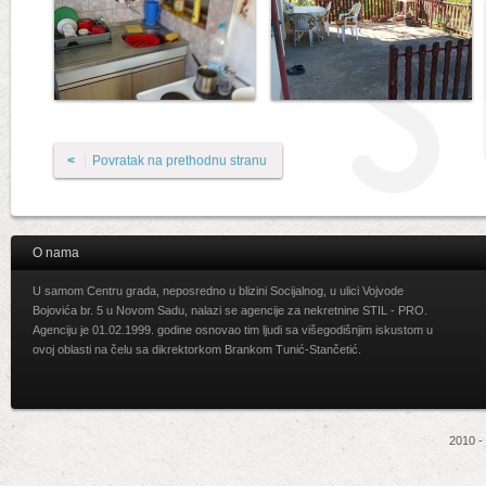
<
Povratak na prethodnu stranu
O nama
U samom Centru grada, neposredno u blizini Socijalnog, u ulici Vojvode
Bojovića br. 5 u Novom Sadu, nalazi se agencije za nekretnine STIL - PRO.
Agenciju je 01.02.1999. godine osnovao tim ljudi sa višegodišnjim iskustom u
ovoj oblasti na čelu sa dikrektorkom Brankom Tunić-Stančetić.
2010 -