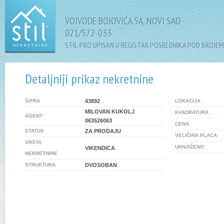
VOJVODE BOJOVIĆA 5A, NOVI SAD
021/572-033
STIL-PRO UPISAN U REGISTAR POSREDNIKA POD BROJEM
Detaljniji prikaz nekretnine
ŠIFRA
43892
LOKACIJA
MILOVAN KUKOLJ
KVADRATURA
AGENT
063526063
CENA
STATUS
ZA PRODAJU
VELIČINA PLACA
VRSTA
UKNJIŽENO
VIKENDICA
NEKRETNINE
STRUKTURA
DVOSOBAN