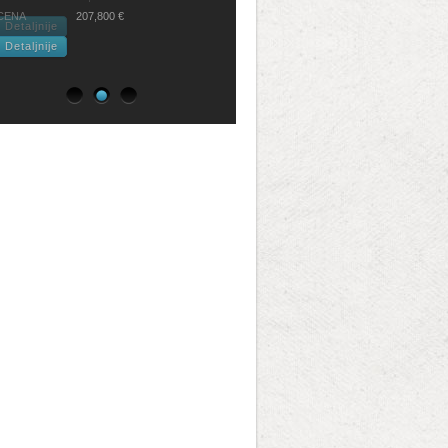
CENA
207,800 €
Detaljnije