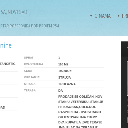
5A, NOVI SAD
O NAMA
PR
GISTAR POSREDNIKA POD BROJEM 254
tnine
SPRAT
1
TANČETIĆ
KVADRATURA
110 M2
CENA
192,000 €
GREJANJE
STRUJA
STRUJA
TROFAZNA
TERASA
DA
PRODAJE SE ODLIČAN ,NOV
STAN U VETERNIKU. STAN JE
PETOSOBAN,ODLIČNOG
SAD
RASPOREDA . DVOSTRANO
ORJENTISAN. IMA 110 M2.
DVA KUPATILA ,DVE TERASE
,IMA IZLAZ NA TERASU IZ