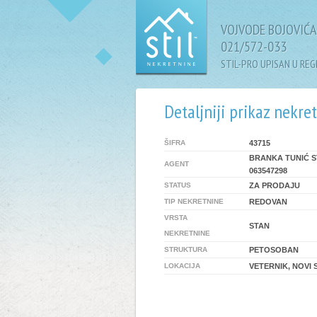
VOJVODE BOJOVIĆA 
021/572-033
STIL-PRO UPISAN U RE
Detaljniji prikaz nekre
ŠIFRA
43715
BRANKA TUNIĆ S
AGENT
063547298
STATUS
ZA PRODAJU
TIP NEKRETNINE
REDOVAN
VRSTA
STAN
NEKRETNINE
STRUKTURA
PETOSOBAN
LOKACIJA
VETERNIK, NOVI 