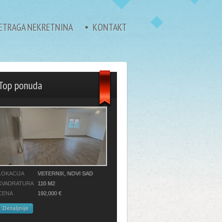
ETRAGA NEKRETNINA
KONTAKT
Top ponuda
LOKACIJA
VETERNIK, NOVI SAD
KVADRATURA
110 M2
CENA
192,000 €
Detaljnije