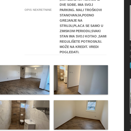
DVE SOBE. IMA SVOJ
OPIS NEKRETNINE
PARKING. MALI TROŠKOVI
STANOVANJA,PODNO
GREJANJE NA
STRUJU,PLACA SE SAMO U
ZIMSKOM PERIODU,SVAKI
STAN IMA SVOJ KOTAO ,SAMI
REGULIŠETE POTROSNJU.
MOŽE NA KREDIT. VREDI
POGLEDATI.