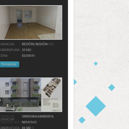
LOKACIJA
BEOČIN, BEOČIN
KVADRATURA
37 M2
CENA
62,000 €
Detaljnije
SREMSKA KAMENICA,
LOKACIJA
NOVI SAD
KVADRATURA
81 M2