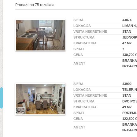
Pronađeno 75 rezultata
ŠIFRA
43874
LOKACIJA
LIMAN 4
VRSTA NEKRETNINE
STAN
STRUKTURA
JEDNOI
KVADRATURA
47 M2
SPRAT
7
CENA
130,700 €
BRANKA 
AGENT
06354729
ŠIFRA
43902
LOKACIJA
TELEP, 
VRSTA NEKRETNINE
STAN
STRUKTURA
DVOIPO
KVADRATURA
49 M2
SPRAT
PRIZEML
CENA
122,500 €
BRANKA 
AGENT
06354729