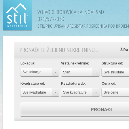
VOJVODE BOJOVIĆA 5A, NOVI SAD
021/572-033
STIL-PRO UPISAN U REGISTAR POSREDNIKA POD BROJEM
PRONAĐITE ŽELJENU NEKRETNINU...
Šifra
Lokacija:
Vrsta nekretnine:
Struktura od:
Sve lokacije
Stan
Sve strukture
Kvadratura od:
Kvadratura do:
Cena od:
Sve kvadrature
Sve kvadrature
Sve cene