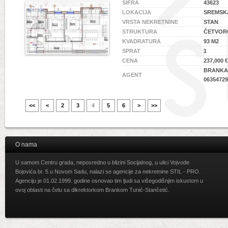
ŠIFRA
43623
LOKACIJA
SREMSKA
VRSTA NEKRETNINE
STAN
STRUKTURA
ČETVOR
KVADRATURA
93 M2
SPRAT
1
CENA
237,000 €
BRANKA 
AGENT
06354729
<<
<
2
3
4
5
6
>
>>
O nama
U samom Centru grada, neposredno u blizini Socijalnog, u ulici Vojvode
Bojovića br. 5 u Novom Sadu, nalazi se agencije za nekretnine STIL - PRO.
Agenciju je 01.02.1999. godine osnovao tim ljudi sa višegodišnjim iskustom u
ovoj oblasti na čelu sa dikrektorkom Brankom Tunić-Stančetić.