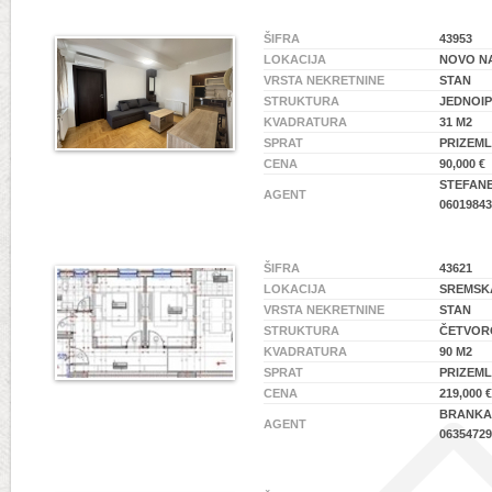
ŠIFRA
43953
LOKACIJA
NOVO NA
VRSTA NEKRETNINE
STAN
STRUKTURA
JEDNOI
KVADRATURA
31 M2
SPRAT
PRIZEML
CENA
90,000 €
STEFAN
AGENT
06019843
ŠIFRA
43621
LOKACIJA
SREMSKA
VRSTA NEKRETNINE
STAN
STRUKTURA
ČETVOR
KVADRATURA
90 M2
SPRAT
PRIZEML
CENA
219,000 €
BRANKA 
AGENT
06354729