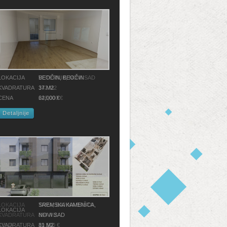
LOKACIJA
BEOČIN, BEOČIN
KVADRATURA
37 M2
CENA
62,000 €
Detaljnije
SREMSKA KAMENICA,
LOKACIJA
NOVI SAD
KVADRATURA
81 M2