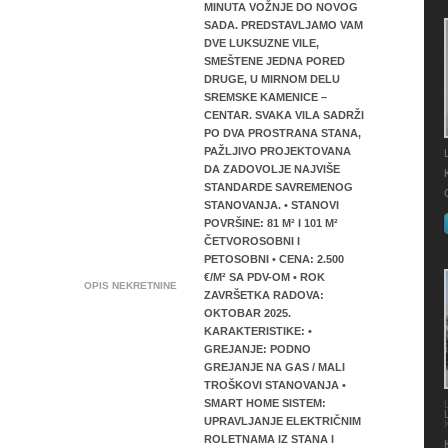
MINUTA VOŽNJE DO NOVOG
SADA. PREDSTAVLJAMO VAM
DVE LUKSUZNE VILE,
SMEŠTENE JEDNA PORED
DRUGE, U MIRNOM DELU
SREMSKE KAMENICE –
CENTAR. SVAKA VILA SADRŽI
PO DVA PROSTRANA STANA,
PAŽLJIVO PROJEKTOVANA
DA ZADOVOLJE NAJVIŠE
STANDARDE SAVREMENOG
STANOVANJA. • STANOVI
POVRŠINE: 81 M² I 101 M²
ČETVOROSOBNI I
PETOSOBNI • CENA: 2.500
€/M² SA PDV-OM • ROK
OPIS NEKRETNINE
ZAVRŠETKA RADOVA:
OKTOBAR 2025.
KARAKTERISTIKE: •
GREJANJE: PODNO
GREJANJE NA GAS / MALI
TROŠKOVI STANOVANJA •
SMART HOME SISTEM:
UPRAVLJANJE ELEKTRIČNIM
ROLETNAMA IZ STANA I