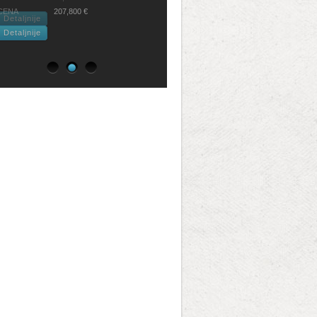
CENA
207,800 €
Detaljnije