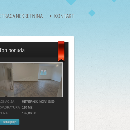
ETRAGA NEKRETNINA
KONTAKT
Top ponuda
LOKACIJA
VETERNIK, NOVI SAD
KVADRATURA
110 M2
CENA
192,000 €
Detaljnije