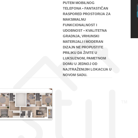
PUTEM MOBILNOG
TELEFONA • FANTASTIČAN
RASPORED PROSTORIJA ZA
MAKSIMALNU
FUNKCIONALNOST I
UDOBNOST • KVALITETNA
GRADNJA, VRHUNSKI
MATERIJALI I MODERAN
DIZAJN NE PROPUSTITE
PRILIKU DA ŽIVITE U
LUKSUZNOM, PAMETNOM
DOMU U JEDNOJ OD
NAJTRAŽENIJIH LOKACIJA U
NOVOM SADU.