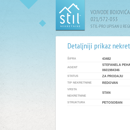
VOJVODE BOJOVIĆA 
021/572-033
STIL-PRO UPISAN U RE
Detaljniji prikaz nekre
ŠIFRA
43482
STEFANELA PEH
AGENT
0601984346
STATUS
ZA PRODAJU
TIP NEKRETNINE
REDOVAN
VRSTA
STAN
NEKRETNINE
STRUKTURA
PETOSOBAN