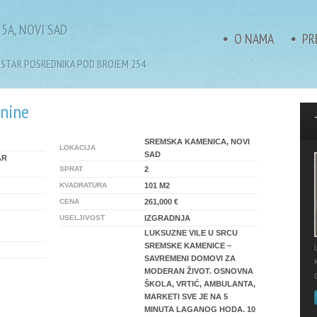
5A, NOVI SAD
O NAMA
PR
GISTAR POSREDNIKA POD BROJEM 254
tnine
SREMSKA KAMENICA, NOVI
LOKACIJA
SAD
AR
SPRAT
2
KVADRATURA
101 M2
CENA
261,000 €
USELJIVOST
IZGRADNJA
LUKSUZNE VILE U SRCU
SREMSKE KAMENICE –
SAVREMENI DOMOVI ZA
MODERAN ŽIVOT. OSNOVNA
ŠKOLA, VRTIĆ, AMBULANTA,
MARKETI SVE JE NA 5
MINUTA LAGANOG HODA. 10