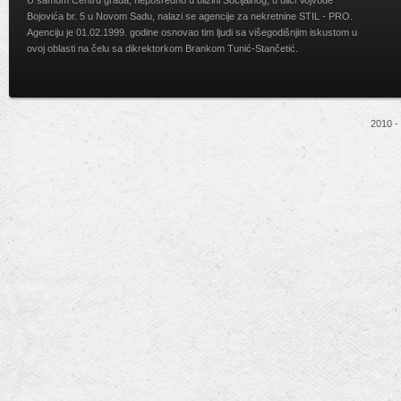
U samom Centru grada, neposredno u blizini Socijalnog, u ulici Vojvode
Bojovića br. 5 u Novom Sadu, nalazi se agencije za nekretnine STIL - PRO.
Agenciju je 01.02.1999. godine osnovao tim ljudi sa višegodišnjim iskustom u
ovoj oblasti na čelu sa dikrektorkom Brankom Tunić-Stančetić.
2010 -