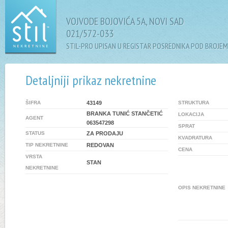
VOJVODE BOJOVIĆA 5A, NOVI SAD
021/572-033
STIL-PRO UPISAN U REGISTAR POSREDNIKA POD BROJEM
Detaljniji prikaz nekretnine
ŠIFRA
43149
STRUKTURA
BRANKA TUNIĆ STANČETIĆ
LOKACIJA
AGENT
063547298
SPRAT
STATUS
ZA PRODAJU
KVADRATURA
TIP NEKRETNINE
REDOVAN
CENA
VRSTA
STAN
NEKRETNINE
OPIS NEKRETNINE