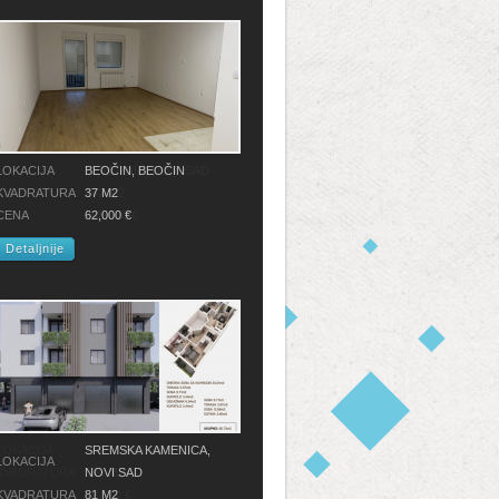
LOKACIJA
BEOČIN, BEOČIN
KVADRATURA
37 M2
CENA
62,000 €
Detaljnije
SREMSKA KAMENICA,
LOKACIJA
NOVI SAD
KVADRATURA
81 M2