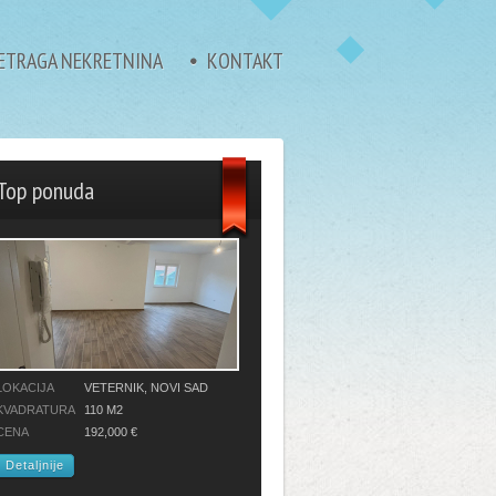
ETRAGA NEKRETNINA
KONTAKT
Top ponuda
LOKACIJA
VETERNIK, NOVI SAD
KVADRATURA
110 M2
CENA
192,000 €
Detaljnije