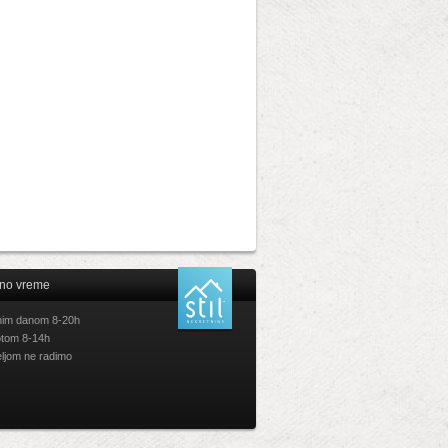
no vreme
im danom 8-20h
tom 8-14h
ljom ne radimo