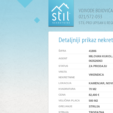
VOJVODE BOJOVIĆA 
021/572-033
STIL-PRO UPISAN U RE
Detaljniji prikaz nekre
ŠIFRA
41806
MILOVAN KUKOL
AGENT
063526063
STATUS
ZA PRODAJU
VRSTA
VIKENDICA
NEKRETNINE
LOKACIJA
KAMENJAR, NOVI
KVADRATURA
70 M2
CENA
82,400 €
VELIČINA PLACA
500 M2
GREJANJE
STRUJA
STRUJA
TROFAZNA