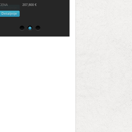
CENA
207,800 €
Detaljnije