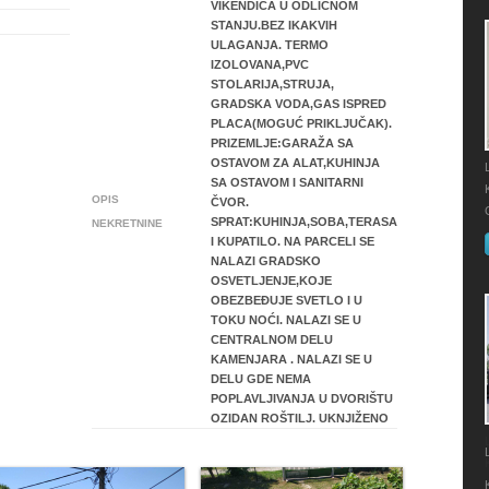
VIKENDICA U ODLIČNOM
STANJU.BEZ IKAKVIH
ULAGANJA. TERMO
IZOLOVANA,PVC
STOLARIJA,STRUJA,
GRADSKA VODA,GAS ISPRED
PLACA(MOGUĆ PRIKLJUČAK).
PRIZEMLJE:GARAŽA SA
OSTAVOM ZA ALAT,KUHINJA
SA OSTAVOM I SANITARNI
OPIS
ČVOR.
SPRAT:KUHINJA,SOBA,TERASA
NEKRETNINE
I KUPATILO. NA PARCELI SE
NALAZI GRADSKO
OSVETLJENJE,KOJE
OBEZBEĐUJE SVETLO I U
TOKU NOĆI. NALAZI SE U
CENTRALNOM DELU
KAMENJARA . NALAZI SE U
DELU GDE NEMA
POPLAVLJIVANJA U DVORIŠTU
OZIDAN ROŠTILJ. UKNJIŽENO