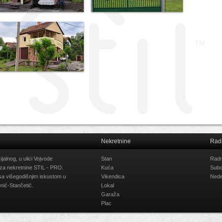
Nekretnine
Rad
alnog, u ulici Vojvode
Stan
Radn
 za nekretnine STIL - PRO.
Kuća
Subo
 sa višegodišnjim iskustom u
Vikendica
Nede
nić-Stančetić.
Lokal
Garaža
Plac