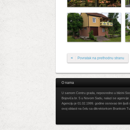
<
Povratak na prethodnu stranu
O nama
U samom Centru grada, neposredno u blizini Socij
Bojovića br. 5 u Novom Sadu, nalazi se agencije
Agenciju je 01.02.1999. godine osnovao tim ljudi
ovoj oblasti na čelu sa dikrektorkom Brankom Tu