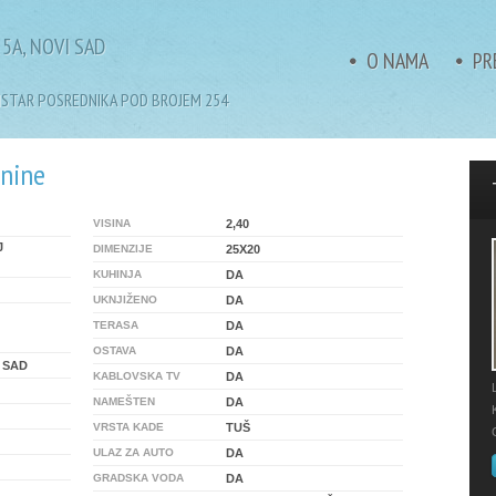
5A, NOVI SAD
O NAMA
PR
GISTAR POSREDNIKA POD BROJEM 254
tnine
VISINA
2,40
J
DIMENZIJE
25X20
KUHINJA
DA
UKNJIŽENO
DA
TERASA
DA
OSTAVA
DA
 SAD
KABLOVSKA TV
DA
NAMEŠTEN
DA
VRSTA KADE
TUŠ
ULAZ ZA AUTO
DA
GRADSKA VODA
DA